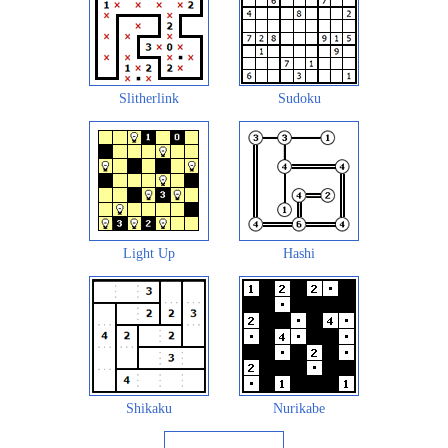
Slitherlink
Sudoku
Light Up
Hashi
Shikaku
Nurikabe