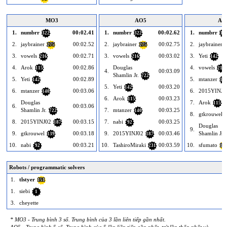
MO3
AO5
AO
1.
numbrr
00:02.41
1.
numbrr
00:02.62
1.
numbrr
322
322
32
2.
jaybrainer
00:02.52
2.
jaybrainer
00:02.75
2.
jaybrainer
275
275
3.
vowels
00:02.71
3.
vowels
00:03.02
3.
Yeti
216
216
142
4.
Arok
00:02.86
Douglas
4.
vowels
115
216
4.
00:03.09
Shamlin Jr.
722
5.
Yeti
00:02.89
5.
mtanzer
142
14
5.
Yeti
00:03.20
142
6.
mtanzer
00:03.06
6.
2015YINJ0
140
6.
Arok
00:03.23
115
Douglas
7.
Arok
115
6.
00:03.06
Shamlin Jr.
7.
mtanzer
00:03.25
722
140
8.
gtkrouwel
8.
2015YINJ02
00:03.15
7.
nabi
00:03.25
187
92
Douglas
9.
9.
gtkrouwel
00:03.18
9.
2015YINJ02
00:03.46
Shamlin Jr.
139
187
10.
nabi
00:03.21
10.
TashiroMiraki
00:03.59
10.
sfumato
92
231
16
Robots / programmatic solvers
1.
tlstyer
151
1.
siebi
1
3.
cheyette
* MO3 - Trung bình 3 số. Trung bình của 3 lần liên tiếp gần nhất.