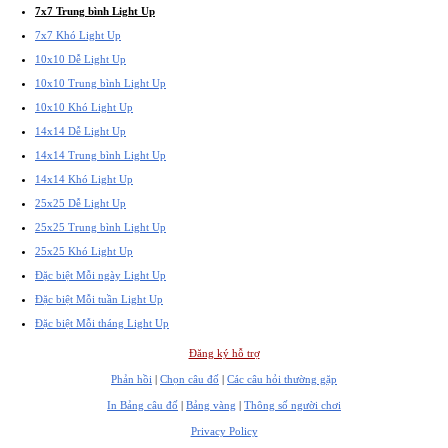
7x7 Trung bình Light Up
7x7 Khó Light Up
10x10 Dễ Light Up
10x10 Trung bình Light Up
10x10 Khó Light Up
14x14 Dễ Light Up
14x14 Trung bình Light Up
14x14 Khó Light Up
25x25 Dễ Light Up
25x25 Trung bình Light Up
25x25 Khó Light Up
Đặc biệt Mỗi ngày Light Up
Đặc biệt Mỗi tuần Light Up
Đặc biệt Mỗi tháng Light Up
Đăng ký hỗ trợ
Phản hồi
|
Chọn câu đố
|
Các câu hỏi thường gặp
In Bảng câu đố
|
Bảng vàng
|
Thông số người chơi
Privacy Policy