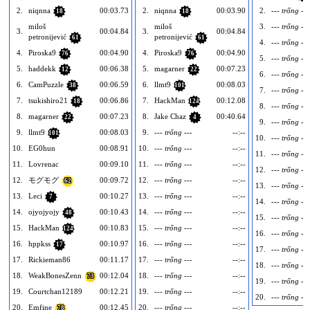
2.
niqnna
00:03.73
2.
niqnna
00:03.90
2.
--- trống ---
18
18
miloš
miloš
3.
--- trống ---
3.
00:04.84
3.
00:04.84
petronijević
petronijević
61
61
4.
--- trống ---
4.
Piroska9
00:04.90
4.
Piroska9
00:04.90
76
76
5.
--- trống ---
5.
haddekk
00:06.38
5.
magarner
00:07.23
12
22
6.
--- trống ---
6.
CamPuzzle
00:06.59
6.
llmt9
00:08.03
38
101
7.
--- trống ---
7.
tsukishiro21
00:06.86
7.
HackMan
00:12.08
18
124
8.
--- trống ---
8.
magarner
00:07.23
8.
Jake Chaz
00:40.64
22
4
9.
--- trống ---
9.
llmt9
00:08.03
9.
--- trống ---
--:--
101
10.
--- trống ---
10.
EG0hun
00:08.91
10.
--- trống ---
--:--
11.
--- trống ---
11.
Lovrenac
00:09.10
11.
--- trống ---
--:--
12.
--- trống ---
12.
モグモグ
00:09.72
12.
--- trống ---
--:--
62
13.
--- trống ---
13.
Leci
00:10.27
13.
--- trống ---
--:--
7
14.
--- trống ---
14.
ojyojyojy
00:10.43
14.
--- trống ---
--:--
48
15.
--- trống ---
15.
HackMan
00:10.83
15.
--- trống ---
--:--
124
16.
--- trống ---
16.
hppkss
00:10.97
16.
--- trống ---
--:--
17
17.
--- trống ---
17.
Rickieman86
00:11.17
17.
--- trống ---
--:--
18.
--- trống ---
18.
WeakBonesZenn
00:12.04
18.
--- trống ---
--:--
73
19.
--- trống ---
19.
Courtchan12189
00:12.21
19.
--- trống ---
--:--
20.
--- trống ---
20.
Emfine
00:12.45
20.
--- trống ---
--:--
78