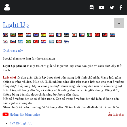
Light Up
Dịch trang này.
Special thanks to
lmn
for the translation
Light Up (Akari)
là một trò chơi giải đố logic với luật chơi đơn giản và cách chơi đầy thử
thách.
Luật chơi
rất đơn giản.
Light Up
được chơi trên mạng lưới hình chữ nhật. Mạng lưới gồm
những ô trắng và đen. Mục tiêu là đặt những bóng đèn trên mạng lưới sao cho mọi ô vuông
trắng được thắp sáng. Một ô vuông sẽ được chiếu sáng bởi bóng đèn nếu nó nằm cùng cột
hoặc hàng với bóng đèn đó, và không có ô vuông đen nào chắn giữa chúng. Đồng thời,
không bóng đèn nào được chiếu sáng bởi bóng đèn khác.
Một số ô vuông đen sẽ có số bên trong. Con số trong ô vuông đen thể hiện số bóng đèn
nằm cạnh ô vuông đó.
Nhấn chuột trái vào ô vuông để đặt bóng đèn. Nhấn chuột phải để đánh dấu X vào ô đó.
Hướng dẫn bằng video
Ẩn luật chơi
7x7 Dễ Light Up