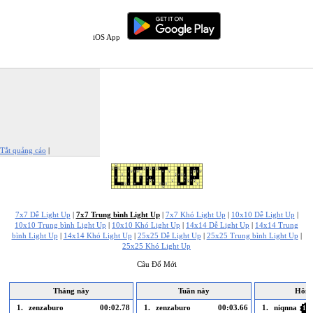
iOS App
Tắt quảng cáo
|
Báo cáo quảng cáo này
7x7 Dễ Light Up
|
7x7 Trung bình Light Up
|
7x7 Khó Light Up
|
10x10 Dễ Light Up
|
10x10 Trung bình Light Up
|
10x10 Khó Light Up
|
14x14 Dễ Light Up
|
14x14 Trung
bình Light Up
|
14x14 Khó Light Up
|
25x25 Dễ Light Up
|
25x25 Trung bình Light Up
|
25x25 Khó Light Up
Câu Đố Mới
Tháng này
Tuần này
Hôm 
1.
zenzaburo
00:02.78
1.
zenzaburo
00:03.66
1.
niqnna
18